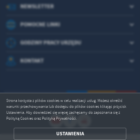
NEWSLETTER
POMOCNE LINKI
GODZINY PRACY URZĘDU
KONTAKT
Strona korzysta z plików cookies w celu realizacji usług. Możesz określić
Odwiedzin: 1822141
warunki przechowywania lub dostępu do plików cookies klikając przycisk
Ustawienia. Aby dowiedzieć się więcej zachęcamy do zapoznania się z
Polityką Cookies oraz Polityką Prywatności.
ZAPISZ WYBRANE
USTAWIENIA