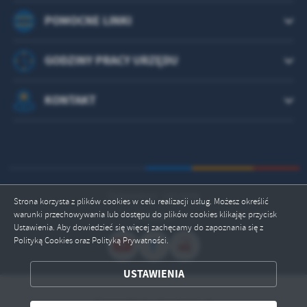
POMOCNE LINKI
GODZINY PRACY URZĘDU
KONTAKT
Odwiedzin: 1822096
Strona korzysta z plików cookies w celu realizacji usług. Możesz określić
warunki przechowywania lub dostępu do plików cookies klikając przycisk
Online: 6
Ustawienia. Aby dowiedzieć się więcej zachęcamy do zapoznania się z
Polityką Cookies oraz Polityką Prywatności.
ZAPISZ WYBRANE
USTAWIENIA
ODRZUĆ WSZYSTKIE
Copyright by zlocieniec.pl