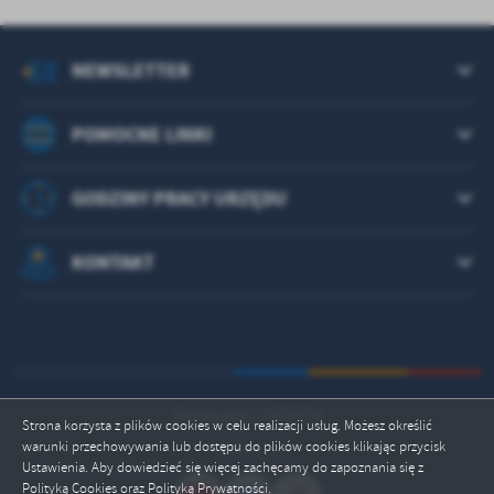
NEWSLETTER
POMOCNE LINKI
GODZINY PRACY URZĘDU
KONTAKT
Odwiedzin: 1822574
Strona korzysta z plików cookies w celu realizacji usług. Możesz określić
warunki przechowywania lub dostępu do plików cookies klikając przycisk
Online: 3
Ustawienia. Aby dowiedzieć się więcej zachęcamy do zapoznania się z
Polityką Cookies oraz Polityką Prywatności.