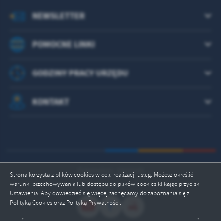
NEWSLETTER
POMOCNE LINKI
GODZINY PRACY URZĘDU
KONTAKT
Odwiedzin: 1823105
Strona korzysta z plików cookies w celu realizacji usług. Możesz określić
warunki przechowywania lub dostępu do plików cookies klikając przycisk
Online: 7
Ustawienia. Aby dowiedzieć się więcej zachęcamy do zapoznania się z
Polityką Cookies oraz Polityką Prywatności.
ZAPISZ WYBRANE