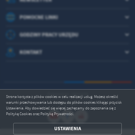
POMOCNE LINKI
GODZINY PRACY URZĘDU
KONTAKT
Odwiedzin: 1822274
Strona korzysta z plików cookies w celu realizacji usług. Możesz określić
warunki przechowywania lub dostępu do plików cookies klikając przycisk
Online: 8
Ustawienia. Aby dowiedzieć się więcej zachęcamy do zapoznania się z
Polityką Cookies oraz Polityką Prywatności.
ZAPISZ WYBRANE
USTAWIENIA