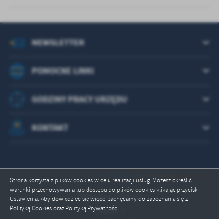
NEWSLETTER
POMOCNE LINKI
GODZINY PRACY URZĘDU
KONTAKT
Strona korzysta z plików cookies w celu realizacji usług. Możesz określić
warunki przechowywania lub dostępu do plików cookies klikając przycisk
Odwiedzin: 1823750
Ustawienia. Aby dowiedzieć się więcej zachęcamy do zapoznania się z
Polityką Cookies oraz Polityką Prywatności.
Online: 3