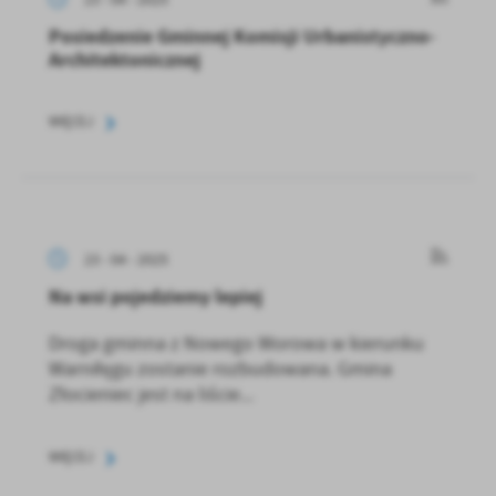
Posiedzenie Gminnej Komisji Urbanistyczno-
Architektonicznej
WIĘCEJ
23 - 04 - 2025
Na wsi pojedziemy lepiej
Droga gminna z Nowego Worowa w kierunku
Warniłęgu zostanie rozbudowana. Gmina
Złocieniec jest na liście...
WIĘCEJ