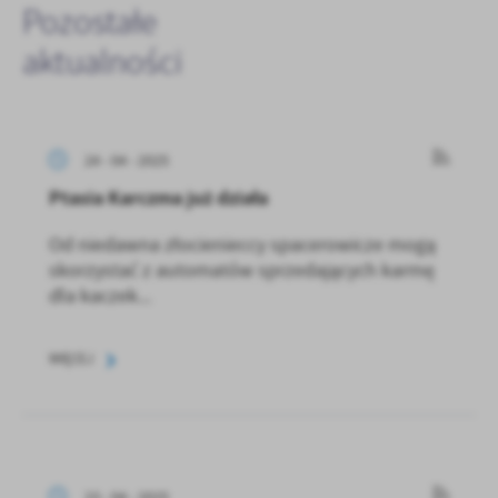
Pozostałe
aktualności
24 - 04 - 2025
Ptasia Karczma już działa
Od niedawna złocienieccy spacerowicze mogą
skorzystać z automatów sprzedających karmę
dla kaczek...
WIĘCEJ
23 - 04 - 2025