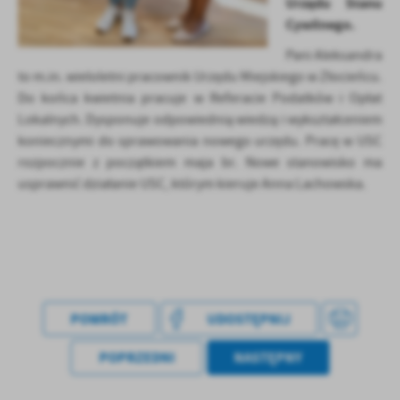
Urzędu Stanu
treści w postaci wiadomości, ofert, komunikatów mediów
Cywilnego.
społecznościowych.
Pani Aleksandra
to m.in. wieloletni pracownik Urzędu Miejskiego w Złocieńcu.
Do końca kwietnia pracuje w Referacie Podatków i Opłat
Lokalnych. Dysponuje odpowiednią wiedzą i wykształceniem
koniecznymi do sprawowania nowego urzędu. Pracę w USC
rozpocznie z początkiem maja br. Nowe stanowisko ma
usprawnić działanie USC, którym kieruje Anna Lachowska.
POWRÓT
UDOSTĘPNIJ
POPRZEDNI
NASTĘPNY