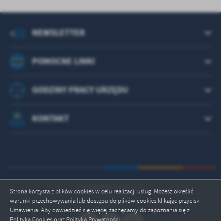
NEWSLETTER
POMOCNE LINKI
GODZINY PRACY URZĘDU
KONTAKT
Odwiedzin: 1822127
Strona korzysta z plików cookies w celu realizacji usług. Możesz określić
warunki przechowywania lub dostępu do plików cookies klikając przycisk
Online: 3
Ustawienia. Aby dowiedzieć się więcej zachęcamy do zapoznania się z
ZAPISZ WYBRANE
Polityką Cookies oraz Polityką Prywatności.