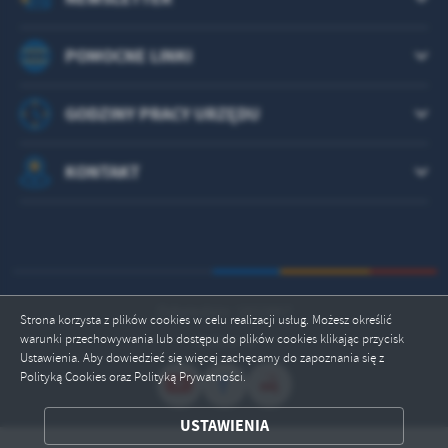
POMOCNE LINKI
GODZINY PRACY URZĘDU
KONTAKT
Odwiedzin: 1822867
Strona korzysta z plików cookies w celu realizacji usług. Możesz określić
warunki przechowywania lub dostępu do plików cookies klikając przycisk
Online: 6
Ustawienia. Aby dowiedzieć się więcej zachęcamy do zapoznania się z
Polityką Cookies oraz Polityką Prywatności.
ZAPISZ WYBRANE
USTAWIENIA