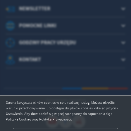
NEWSLETTER
POMOCNE LINKI
GODZINY PRACY URZĘDU
KONTAKT
Odwiedzin: 1822950
Strona korzysta z plików cookies w celu realizacji usług. Możesz określić
warunki przechowywania lub dostępu do plików cookies klikając przycisk
Online: 3
Ustawienia. Aby dowiedzieć się więcej zachęcamy do zapoznania się z
Polityką Cookies oraz Polityką Prywatności.
ZAPISZ WYBRANE