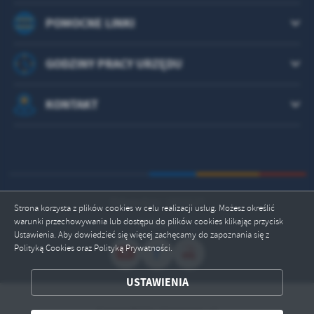
POMOCNE LINKI
GODZINY PRACY URZĘDU
KONTAKT
Odwiedzin: 1822127
Strona korzysta z plików cookies w celu realizacji usług. Możesz określić
warunki przechowywania lub dostępu do plików cookies klikając przycisk
Online: 2
Ustawienia. Aby dowiedzieć się więcej zachęcamy do zapoznania się z
Polityką Cookies oraz Polityką Prywatności.
ZAPISZ WYBRANE
USTAWIENIA
ODRZUĆ WSZYSTKIE
Copyright by zlocieniec.pl