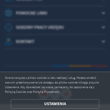
POMOCNE LINKI
GODZINY PRACY URZĘDU
KONTAKT
Odwiedzin: 1822685
Strona korzysta z plików cookies w celu realizacji usług. Możesz określić
warunki przechowywania lub dostępu do plików cookies klikając przycisk
Online: 5
Ustawienia. Aby dowiedzieć się więcej zachęcamy do zapoznania się z
Polityką Cookies oraz Polityką Prywatności.
ZAPISZ WYBRANE
USTAWIENIA