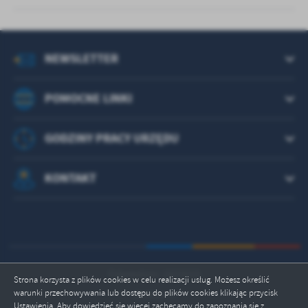
NEWSLETTER
POMOCNE LINKI
GODZINY PRACY URZĘDU
KONTAKT
Odwiedzin: 1823015
Strona korzysta z plików cookies w celu realizacji usług. Możesz określić
warunki przechowywania lub dostępu do plików cookies klikając przycisk
Online: 5
Ustawienia. Aby dowiedzieć się więcej zachęcamy do zapoznania się z