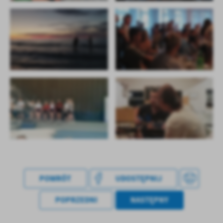
POWRÓT
UDOSTĘPNIJ
POPRZEDNI
NASTĘPNY