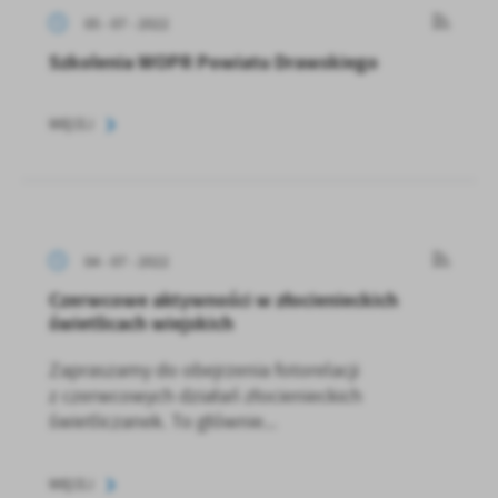
05 - 07 - 2022
Szkolenia WOPR Powiatu Drawskiego
WIĘCEJ
04 - 07 - 2022
Czerwcowe aktywności w złocienieckich
świetlicach wiejskich
Zapraszamy do obejrzenia fotorelacji
z czerwcowych działań złocienieckich
świetliczanek. To głównie...
WIĘCEJ