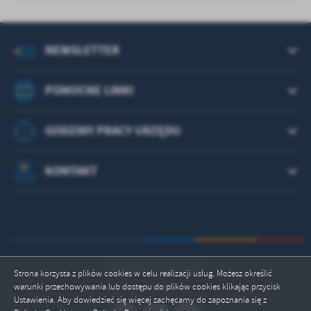
NEWSLETTER
POMOCNE LINKI
GODZINY PRACY URZĘDU
KONTAKT
Odwiedzin: 1823504
Strona korzysta z plików cookies w celu realizacji usług. Możesz określić
warunki przechowywania lub dostępu do plików cookies klikając przycisk
Online: 8
Ustawienia. Aby dowiedzieć się więcej zachęcamy do zapoznania się z