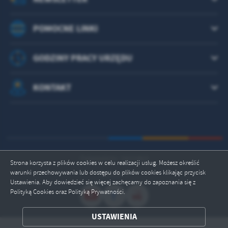
POMOCNE LINKI
GODZINY PRACY URZĘDU
KONTAKT
Odwiedzin: 1821863
Strona korzysta z plików cookies w celu realizacji usług. Możesz określić
warunki przechowywania lub dostępu do plików cookies klikając przycisk
Online: 7
Ustawienia. Aby dowiedzieć się więcej zachęcamy do zapoznania się z
Polityką Cookies oraz Polityką Prywatności.
ZAPISZ WYBRANE
USTAWIENIA
ODRZUĆ WSZYSTKIE