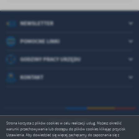
NEWSLETTER
POMOCNE LINKI
GODZINY PRACY URZĘDU
KONTAKT
Odwiedzin: 1823014
Strona korzysta z plików cookies w celu realizacji usług. Możesz określić
warunki przechowywania lub dostępu do plików cookies klikając przycisk
Online: 5
Ustawienia. Aby dowiedzieć się więcej zachęcamy do zapoznania się z