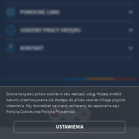
POMOCNE LINKI
GODZINY PRACY URZĘDU
KONTAKT
Odwiedzin: 1823119
Strona korzysta z plików cookies w celu realizacji usług. Możesz określić
warunki przechowywania lub dostępu do plików cookies klikając przycisk
Online: 4
Ustawienia. Aby dowiedzieć się więcej zachęcamy do zapoznania się z
ZAPISZ WYBRANE
Polityką Cookies oraz Polityką Prywatności.
ODRZUĆ WSZYSTKIE
USTAWIENIA