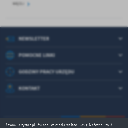
WIĘCEJ
NEWSLETTER
POMOCNE LINKI
GODZINY PRACY URZĘDU
KONTAKT
Strona korzysta z plików cookies w celu realizacji usług. Możesz określić