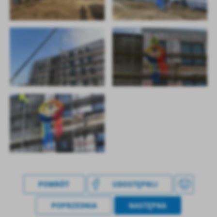
treści w postaci wiadomości, ofert, komunikatów mediów
społecznościowych.
POWRÓT
UDOSTĘPNIJ
POPRZEDNIA
NASTĘPNA