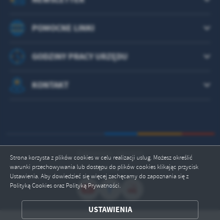
POMOCNE LINKI
GODZINY PRACY URZĘDU
KONTAKT
Odwiedzin: 1822976
Strona korzysta z plików cookies w celu realizacji usług. Możesz określić
warunki przechowywania lub dostępu do plików cookies klikając przycisk
Online: 3
Ustawienia. Aby dowiedzieć się więcej zachęcamy do zapoznania się z
Polityką Cookies oraz Polityką Prywatności.
ZAPISZ WYBRANE
USTAWIENIA