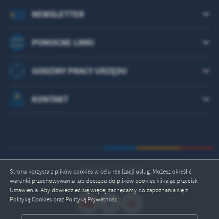
NEWSLETTER
POMOCNE LINKI
GODZINY PRACY URZĘDU
KONTAKT
Odwiedzin: 1822868
Strona korzysta z plików cookies w celu realizacji usług. Możesz określić
warunki przechowywania lub dostępu do plików cookies klikając przycisk
Online: 6
Ustawienia. Aby dowiedzieć się więcej zachęcamy do zapoznania się z
Polityką Cookies oraz Polityką Prywatności.
ZAPISZ WYBRANE