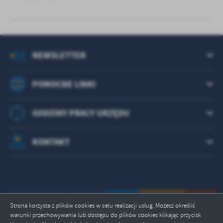
NEWSLETTER
POMOCNE LINKI
GODZINY PRACY URZĘDU
KONTAKT
Strona korzysta z plików cookies w celu realizacji usług. Możesz określić
Odwiedzin: 1823305
warunki przechowywania lub dostępu do plików cookies klikając przycisk