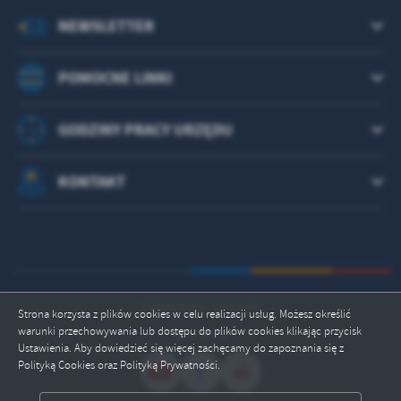
NEWSLETTER
POMOCNE LINKI
GODZINY PRACY URZĘDU
KONTAKT
Odwiedzin: 1822191
Strona korzysta z plików cookies w celu realizacji usług. Możesz określić
warunki przechowywania lub dostępu do plików cookies klikając przycisk
Online: 9
Ustawienia. Aby dowiedzieć się więcej zachęcamy do zapoznania się z
Polityką Cookies oraz Polityką Prywatności.
ZAPISZ WYBRANE