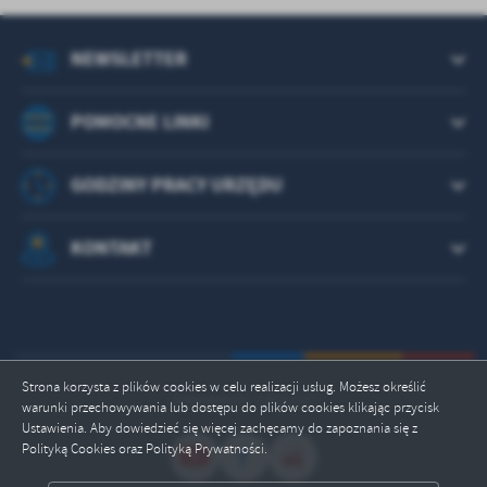
NEWSLETTER
POMOCNE LINKI
GODZINY PRACY URZĘDU
KONTAKT
Strona korzysta z plików cookies w celu realizacji usług. Możesz określić
Odwiedzin: 1822127
warunki przechowywania lub dostępu do plików cookies klikając przycisk
Ustawienia. Aby dowiedzieć się więcej zachęcamy do zapoznania się z
Polityką Cookies oraz Polityką Prywatności.
ZAPISZ WYBRANE