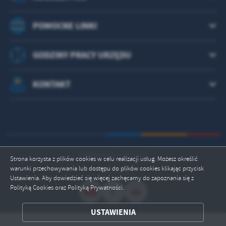
POMOCNE LINKI
GODZINY PRACY URZĘDU
KONTAKT
Odwiedzin: 1822163
Strona korzysta z plików cookies w celu realizacji usług. Możesz określić
warunki przechowywania lub dostępu do plików cookies klikając przycisk
Online: 1
Ustawienia. Aby dowiedzieć się więcej zachęcamy do zapoznania się z
Polityką Cookies oraz Polityką Prywatności.
ZAPISZ WYBRANE
USTAWIENIA