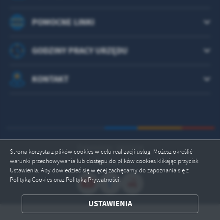
POMOCNE LINKI
GODZINY PRACY URZĘDU
KONTAKT
Odwiedzin: 1822154
Strona korzysta z plików cookies w celu realizacji usług. Możesz określić
warunki przechowywania lub dostępu do plików cookies klikając przycisk
Online: 2
Ustawienia. Aby dowiedzieć się więcej zachęcamy do zapoznania się z
Polityką Cookies oraz Polityką Prywatności.
ZAPISZ WYBRANE
USTAWIENIA
ODRZUĆ WSZYSTKIE