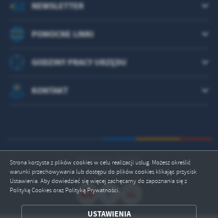
NEWSLETTER
POMOCNE LINKI
GODZINY PRACY URZĘDU
KONTAKT
Odwiedzin: 1821665
Strona korzysta z plików cookies w celu realizacji usług. Możesz określić
warunki przechowywania lub dostępu do plików cookies klikając przycisk
Online: 2
Ustawienia. Aby dowiedzieć się więcej zachęcamy do zapoznania się z
Polityką Cookies oraz Polityką Prywatności.
ZAPISZ WYBRANE
USTAWIENIA