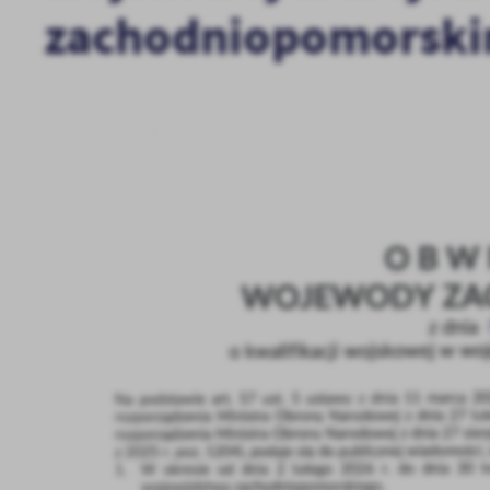
zachodniopomorski