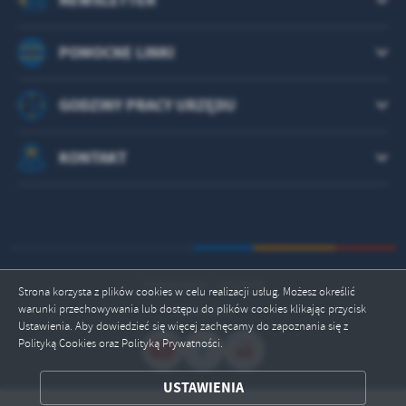
POMOCNE LINKI
GODZINY PRACY URZĘDU
KONTAKT
Odwiedzin: 1822696
Strona korzysta z plików cookies w celu realizacji usług. Możesz określić
warunki przechowywania lub dostępu do plików cookies klikając przycisk
Online: 4
Ustawienia. Aby dowiedzieć się więcej zachęcamy do zapoznania się z
Polityką Cookies oraz Polityką Prywatności.
ZAPISZ WYBRANE
USTAWIENIA