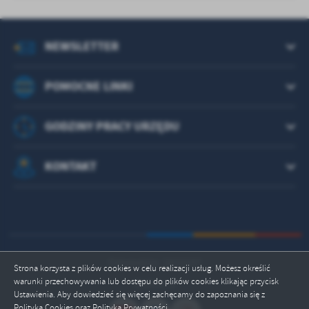
NEWSLETTER
POMOCNE LINKI
GODZINY PRACY URZĘDU
KONTAKT
Odwiedzin: 1822197
Strona korzysta z plików cookies w celu realizacji usług. Możesz określić
warunki przechowywania lub dostępu do plików cookies klikając przycisk
Online: 8
Ustawienia. Aby dowiedzieć się więcej zachęcamy do zapoznania się z
Polityką Cookies oraz Polityką Prywatności.