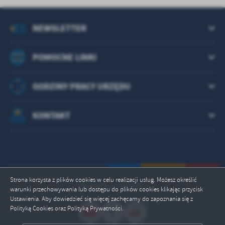
NEWSLETTER
POMOCNE LINKI
GODZINY PRACY URZĘDU
KONTAKT
Strona korzysta z plików cookies w celu realizacji usług. Możesz określić
Odwiedzin: 1821663
warunki przechowywania lub dostępu do plików cookies klikając przycisk
Ustawienia. Aby dowiedzieć się więcej zachęcamy do zapoznania się z
Polityką Cookies oraz Polityką Prywatności.