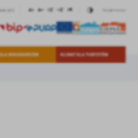
15°C
Duże
 DLA MIESZKAŃCÓW
KLIMAT DLA TURYSTÓW