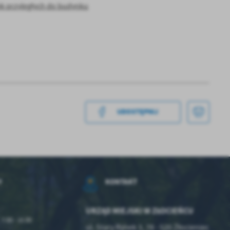
k przyległych do budynku
a
kom
UDOSTĘPNIJ
z
ci
Y
KONTAKT
URZĄD MIEJSKI W ZŁOCIEŃCU
7.00 - 15.00
ul. Stary Rynek 3, 78 - 520 Złocieniec