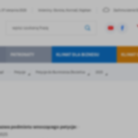
, 07 sierpnia 2026
Imieniny: Dorota, Konrad, Kajetan
Zachmurzenie 
PATRONATY
KLIMAT DLA BIZNESU
KLIMAT
ąd
Petycje
Petycje do Burmistrza Złocieńca
2025
 nazwa podmiotu wnoszącego petycje:
-
stawienia
2025