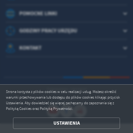
POMOCNE LINKI
GODZINY PRACY URZĘDU
KONTAKT
Odwiedzin: 1822623
Strona korzysta z plików cookies w celu realizacji usług. Możesz określić
warunki przechowywania lub dostępu do plików cookies klikając przycisk
Online: 1
Ustawienia. Aby dowiedzieć się więcej zachęcamy do zapoznania się z
Polityką Cookies oraz Polityką Prywatności.
ZAPISZ WYBRANE
USTAWIENIA